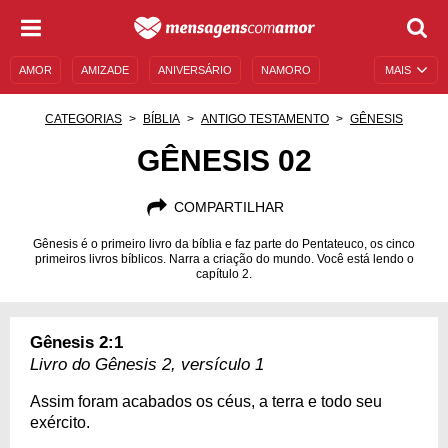
AMOR
AMIZADE
ANIVERSÁRIO
NAMORO
MAIS
SENTIMENTOS
LEGENDAS
DATAS ESPECIAIS
CATEGORIAS
BÍBLIA
ANTIGO TESTAMENTO
GÊNESIS
UNIVERSO FEMININO
AUTOAJUDA
DESCULPAS
GÊNESIS 02
MENSAGENS E FRASES
MENSAGENS DE ANIVERSÁRIO
COMPARTILHAR
ENTRETENIMENTO
FAMOSOS
BÍBLIA
Gênesis é o primeiro livro da bíblia e faz parte do Pentateuco, os cinco
primeiros livros bíblicos. Narra a criação do mundo. Você está lendo o
capítulo 2.
Gênesis 2:1
Livro do Gênesis 2, versículo 1
Assim foram acabados os céus, a terra e todo seu
exército.