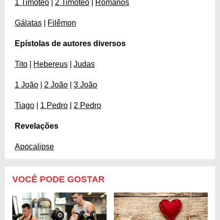
1 Timóteo
|
2 Timóteo
|
Romanos
Gálatas
|
Filêmon
Epístolas de autores diversos
Tito
|
Hebereus
|
Judas
1 João
|
2 João
|
3 João
Tiago
|
1 Pedro
|
2 Pedro
Revelações
Apocalipse
VOCÊ PODE GOSTAR