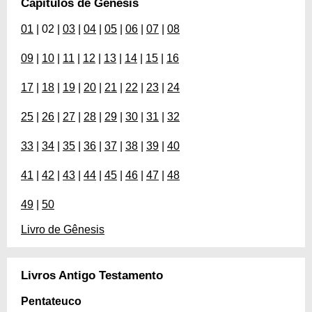
Capítulos de Gênesis
01
| 02 |
03
|
04
|
05
|
06
|
07
|
08
09
|
10
|
11
|
12
|
13
|
14
|
15
|
16
17
|
18
|
19
|
20
|
21
|
22
|
23
|
24
25
|
26
|
27
|
28
|
29
|
30
|
31
|
32
33
|
34
|
35
|
36
|
37
|
38
|
39
|
40
41
|
42
|
43
|
44
|
45
|
46
|
47
|
48
49
|
50
Livro de Gênesis
Livros Antigo Testamento
Pentateuco