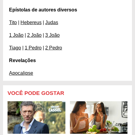
Epístolas de autores diversos
Tito
|
Hebereus
|
Judas
1 João
|
2 João
|
3 João
Tiago
|
1 Pedro
|
2 Pedro
Revelações
Apocalipse
VOCÊ PODE GOSTAR