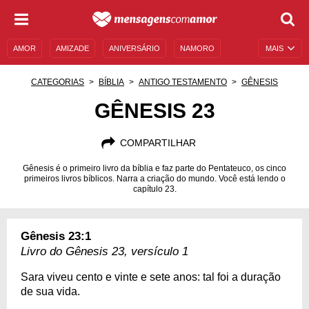
AMOR
AMIZADE
ANIVERSÁRIO
NAMORO
MAIS
SENTIMENTOS
LEGENDAS
DATAS ESPECIAIS
CATEGORIAS
BÍBLIA
ANTIGO TESTAMENTO
GÊNESIS
UNIVERSO FEMININO
AUTOAJUDA
DESCULPAS
GÊNESIS 23
MENSAGENS E FRASES
MENSAGENS DE ANIVERSÁRIO
COMPARTILHAR
ENTRETENIMENTO
FAMOSOS
BÍBLIA
Gênesis é o primeiro livro da bíblia e faz parte do Pentateuco, os cinco
primeiros livros bíblicos. Narra a criação do mundo. Você está lendo o
capítulo 23.
Gênesis 23:1
Livro do Gênesis 23, versículo 1
Sara viveu cento e vinte e sete anos: tal foi a duração
de sua vida.