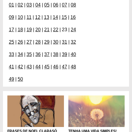
01
|
02
|
03
|
04
|
05
|
06
|
07
|
08
09
|
10
|
11
|
12
|
13
|
14
|
15
|
16
17
|
18
|
19
|
20
|
21
|
22
| 23 |
24
25
|
26
|
27
|
28
|
29
|
30
|
31
|
32
33
|
34
|
35
|
36
|
37
|
38
|
39
|
40
41
|
42
|
43
|
44
|
45
|
46
|
47
|
48
49
|
50
TENHA UMA VIDA SIMPLES!
FRASES DE NOEL CLARASÓ