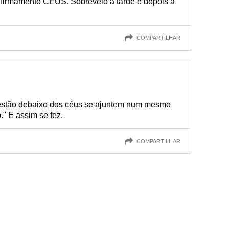
 firmamento CÉUS. Sobreveio a tarde e depois a
COMPARTILHAR
estão debaixo dos céus se ajuntem num mesmo
." E assim se fez.
COMPARTILHAR