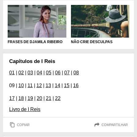
FRASES DE DJAMILA RIBEIRO
NÃO CRIE DESCULPAS
Capítulos de I Reis
01
|
02
|
03
|
04
|
05
|
06
|
07
|
08
09 |
10
|
11
|
12
|
13
|
14
|
15
|
16
17
|
18
|
19
|
20
|
21
|
22
Livro de I Reis
COPIAR
COMPARTILHAR