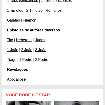
1 Tessalonicenses
|
2 Tessalonicenses
1 Timóteo
|
2 Timóteo
|
Romanos
Gálatas
|
Filêmon
Epístolas de autores diversos
Tito
|
Hebereus
|
Judas
1 João
|
2 João
|
3 João
Tiago
|
1 Pedro
|
2 Pedro
Revelações
Apocalipse
VOCÊ PODE GOSTAR