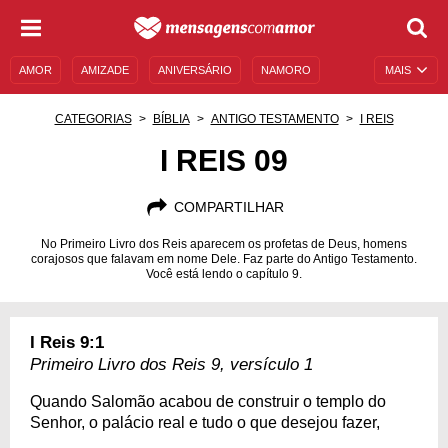
AMOR
AMIZADE
ANIVERSÁRIO
NAMORO
MAIS
SENTIMENTOS
LEGENDAS
DATAS ESPECIAIS
CATEGORIAS
BÍBLIA
ANTIGO TESTAMENTO
I REIS
UNIVERSO FEMININO
AUTOAJUDA
DESCULPAS
I REIS 09
MENSAGENS E FRASES
MENSAGENS DE ANIVERSÁRIO
COMPARTILHAR
ENTRETENIMENTO
FAMOSOS
BÍBLIA
No Primeiro Livro dos Reis aparecem os profetas de Deus, homens
corajosos que falavam em nome Dele. Faz parte do Antigo Testamento.
Você está lendo o capítulo 9.
I Reis 9:1
Primeiro Livro dos Reis 9, versículo 1
Quando Salomão acabou de construir o templo do
Senhor, o palácio real e tudo o que desejou fazer,