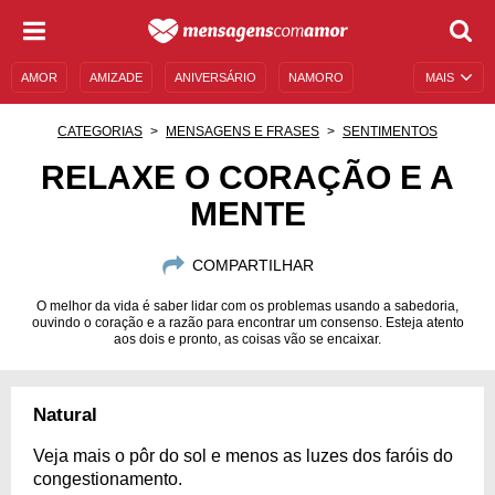
AMOR
AMIZADE
ANIVERSÁRIO
NAMORO
MAIS
SENTIMENTOS
LEGENDAS
DATAS ESPECIAIS
CATEGORIAS
MENSAGENS E FRASES
SENTIMENTOS
UNIVERSO FEMININO
AUTOAJUDA
DESCULPAS
RELAXE O CORAÇÃO E A
MENTE
MENSAGENS E FRASES
MENSAGENS DE ANIVERSÁRIO
ENTRETENIMENTO
FAMOSOS
BÍBLIA
COMPARTILHAR
O melhor da vida é saber lidar com os problemas usando a sabedoria,
ouvindo o coração e a razão para encontrar um consenso. Esteja atento
aos dois e pronto, as coisas vão se encaixar.
Natural
Veja mais o pôr do sol e menos as luzes dos faróis do
congestionamento.