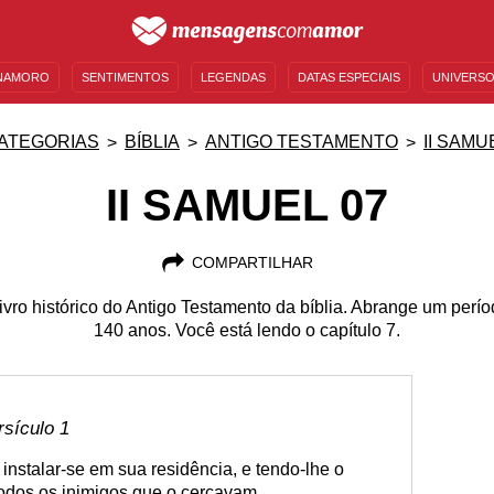
NAMORO
SENTIMENTOS
LEGENDAS
DATAS ESPECIAIS
UNIVERSO
MENSAGENS DE ANIVERSÁRIO
ENTRETENIMENTO
FAMOSOS
BÍBLIA
ATEGORIAS
BÍBLIA
ANTIGO TESTAMENTO
II SAMU
II SAMUEL 07
COMPARTILHAR
livro histórico do Antigo Testamento da bíblia. Abrange um per
140 anos. Você está lendo o capítulo 7.
rsículo 1
instalar-se em sua residência, e tendo-lhe o
todos os inimigos que o cercavam,