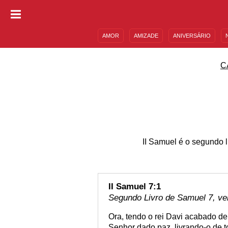
AMOR
AMIZADE
ANIVERSÁRIO
DESCULPAS
MENSAGENS E FRASES
C
II Samuel é o segundo 
II Samuel 7:1
Segundo Livro de Samuel 7, ve
Ora, tendo o rei Davi acabado de 
Senhor dado paz, livrando-o de 