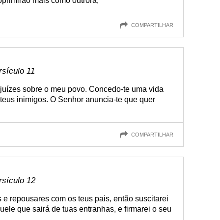
oprimirão mais como outrora,
COMPARTILHAR
rsículo 11
juízes sobre o meu povo. Concedo-te uma vida
s teus inimigos. O Senhor anuncia-te que quer
COMPARTILHAR
rsículo 12
 e repousares com os teus pais, então suscitarei
quele que sairá de tuas entranhas, e firmarei o seu