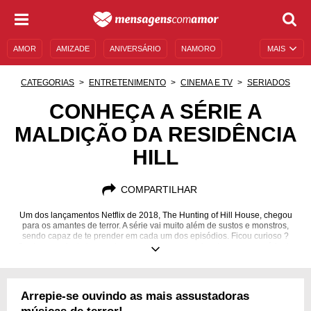
AMOR
AMIZADE
ANIVERSÁRIO
NAMORO
MAIS
SENTIMENTOS
LEGENDAS
DATAS ESPECIAIS
CATEGORIAS
ENTRETENIMENTO
CINEMA E TV
SERIADOS
UNIVERSO FEMININO
AUTOAJUDA
DESCULPAS
CONHEÇA A SÉRIE A
MALDIÇÃO DA RESIDÊNCIA
MENSAGENS E FRASES
MENSAGENS DE ANIVERSÁRIO
HILL
ENTRETENIMENTO
FAMOSOS
BÍBLIA
COMPARTILHAR
Um dos lançamentos Netflix de 2018, The Hunting of Hill House, chegou
para os amantes de terror. A série vai muito além de sustos e monstros,
sendo capaz de te prender em cada um dos episódios. Ficou curioso ?
Conheça mais da trama, dos personagens e teorias da sua nova série de
terror favorita!
Arrepie-se ouvindo as mais assustadoras