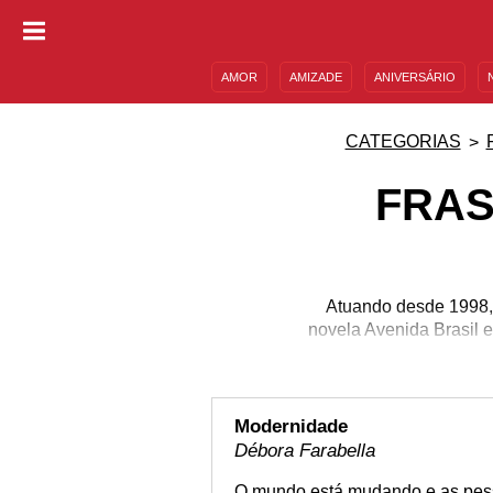
AMOR
AMIZADE
ANIVERSÁRIO
DESCULPAS
MENSAGENS E FRASES
CATEGORIAS
FRAS
Atuando desde 1998, 
novela Avenida Brasil 
pe
Modernidade
Débora Farabella
O mundo está mudando e as pess