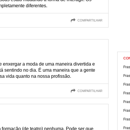
pletamente diferentes.
COMPARTILHAR
CO
e enxergar a moda de uma maneira divertida e
Fra
tá sentindo no dia. É uma maneira que a gente
sa vida quanto na nossa profissão.
Fra
Fra
COMPARTILHAR
Fras
Fra
Fra
Fras
Fra
 formação (de teatro) nenhuma. Pode ser que