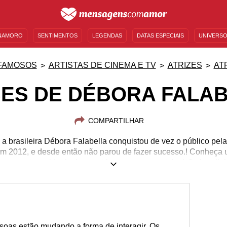
NAMORO
SENTIMENTOS
LEGENDAS
DATAS ESPECIAIS
UNIVERSO
MENSAGENS DE ANIVERSÁRIO
ENTRETENIMENTO
FAMOSOS
BÍBLIA
FAMOSOS
ARTISTAS DE CINEMA E TV
ATRIZES
AT
ES DE DÉBORA FALA
COMPARTILHAR
a brasileira Débora Falabella conquistou de vez o público pe
em 2012, e desde então não parou de fazer sucesso.! Conheça
nsamentos e ideais dessa atriz que marcou a televisão brasilei
22/02/1979
oas estão mudando a forma de interagir. Os