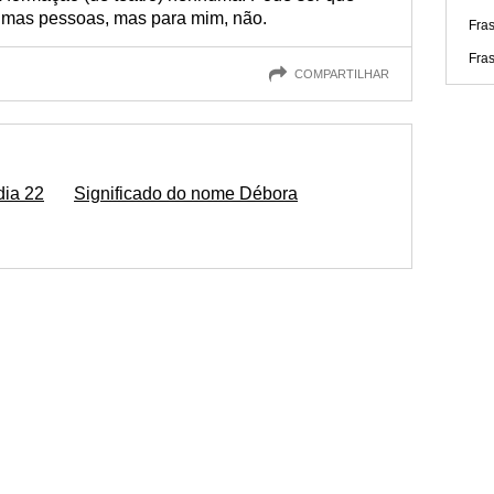
umas pessoas, mas para mim, não.
Fra
Fra
COMPARTILHAR
dia 22
Significado do nome Débora