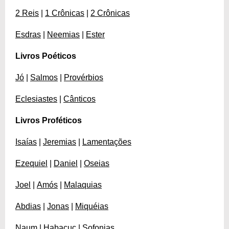
2 Reis
|
1 Crônicas
|
2 Crônicas
Esdras
|
Neemias
|
Ester
Livros Poéticos
Jó
|
Salmos
|
Provérbios
Eclesiastes
|
Cânticos
Livros Proféticos
Isaías
|
Jeremias
|
Lamentações
Ezequiel
|
Daniel
|
Oseias
Joel
|
Amós
|
Malaquias
Abdias
|
Jonas
|
Miquéias
Naum
|
Habacuc
|
Sofonias