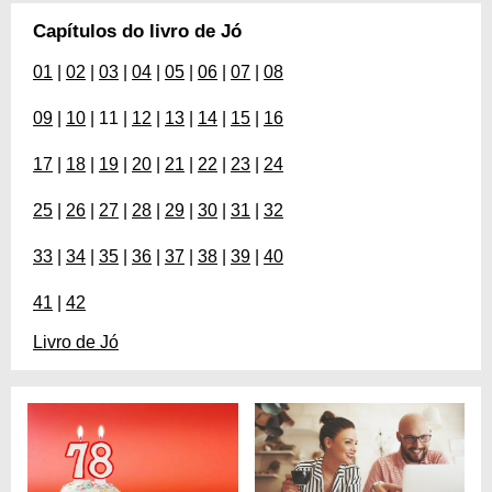
Capítulos do livro de Jó
01
|
02
|
03
|
04
|
05
|
06
|
07
|
08
09
|
10
| 11 |
12
|
13
|
14
|
15
|
16
17
|
18
|
19
|
20
|
21
|
22
|
23
|
24
25
|
26
|
27
|
28
|
29
|
30
|
31
|
32
33
|
34
|
35
|
36
|
37
|
38
|
39
|
40
41
|
42
Livro de Jó