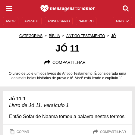
AMOR
AMIZADE
ANIVERSÁRIO
NAMORO
MAIS
SENTIMENTOS
LEGENDAS
DATAS ESPECIAIS
CATEGORIAS
BÍBLIA
ANTIGO TESTAMENTO
JÓ
UNIVERSO FEMININO
AUTOAJUDA
DESCULPAS
JÓ 11
MENSAGENS E FRASES
MENSAGENS DE ANIVERSÁRIO
COMPARTILHAR
ENTRETENIMENTO
FAMOSOS
BÍBLIA
O Livro de Jó é um dos livros do Antigo Testamento. É considerada uma
das mais belas histórias de prova e fé. Você está lendo o capítulo 11.
Jó 11:1
Livro de Jó 11, versículo 1
Então Sofar de Naama tomou a palavra nestes termos:
COPIAR
COMPARTILHAR