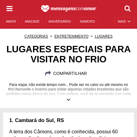
AMOR
AMIZADE
ANIVERSÁRIO
NAMORO
MAIS
SENTIMENTOS
LEGENDAS
DATAS ESPECIAIS
CATEGORIAS
ENTRETENIMENTO
LUGARES
UNIVERSO FEMININO
AUTOAJUDA
DESCULPAS
LUGARES ESPECIAIS PARA
VISITAR NO FRIO
MENSAGENS E FRASES
MENSAGENS DE ANIVERSÁRIO
ENTRETENIMENTO
FAMOSOS
BÍBLIA
COMPARTILHAR
Para viajar, não existe tempo ruim... Pode ser no calor ou até mesmo no
frio! Aproveite o inverno para visitar algumas cidades brasileiras que são
perfeitas nessa época do ano. Com certeza, você irá se encantar com cada
uma delas!
1. Cambará do Sul, RS
A terra dos Cânions, como é conhecida, possui 60