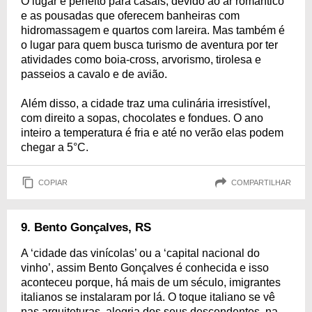
O lugar é perfeito para casais, devido ao ar romântico
e as pousadas que oferecem banheiras com
hidromassagem e quartos com lareira. Mas também é
o lugar para quem busca turismo de aventura por ter
atividades como boia-cross, arvorismo, tirolesa e
passeios a cavalo e de avião.
Além disso, a cidade traz uma culinária irresistível,
com direito a sopas, chocolates e fondues. O ano
inteiro a temperatura é fria e até no verão elas podem
chegar a 5°C.
COPIAR
COMPARTILHAR
9. Bento Gonçalves, RS
A ‘cidade das vinícolas’ ou a ‘capital nacional do
vinho’, assim Bento Gonçalves é conhecida e isso
aconteceu porque, há mais de um século, imigrantes
italianos se instalaram por lá. O toque italiano se vê
nas arquiteturas, alegria dos seus descendentes, na