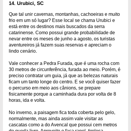
14. Urubici, SC
Que tal unir cavernas, montanhas, cachoeiras e muito
frio em um só lugar? Esse local se chama Urubici e
está entre os destinos mais buscados da serra
catarinense. Como possui grande probabilidade de
nevar entre os meses de junho a agosto, os turistas
aventureiros já fazem suas reservas e apreciam o
lindo cenário.
Vale conhecer a Pedra Furada, que é uma rocha com
30 metros de circunferência, furada ao meio. Porém, é
preciso contratar um guia, já que as belezas naturais
ficam um tanto longe do centro. E se você quiser fazer
o percurso em meio aos cânions, se prepare
fisicamente porque a caminhada dura por volta de 8
horas, ida e volta.
No inverno, a paisagem fica toda coberta pelo gelo,
normalmente, mas ainda assim vale visitar as
cascatas como a do Avencal que possui cem metros
de queda livre. Aproveite e faça rapel, tirolesa,