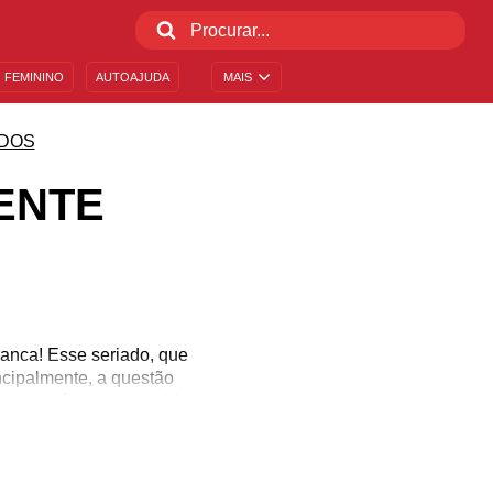
 FEMININO
AUTOAJUDA
MAIS
DOS
ENTE
ranca! Esse seriado, que
ncipalmente, a questão
mo, a série nos convida
al a sociedade trata as
e um tempinho na semana
etflix nessas horas!