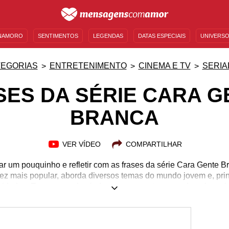
NAMORO
SENTIMENTOS
LEGENDAS
DATAS ESPECIAIS
UNIVERSO
MENSAGENS DE ANIVERSÁRIO
ENTRETENIMENTO
FAMOSOS
BÍBLIA
EGORIAS
ENTRETENIMENTO
CINEMA E TV
SERIA
SES DA SÉRIE CARA G
BRANCA
VER VÍDEO
COMPARTILHAR
 um pouquinho e refletir com as frases da série Cara Gente B
ez mais popular, aborda diversos temas do mundo jovem e, pri
ersidades. Em um mundo ainda extremamente marcado pelo racis
 fala, posições privilegiadas e até mesmo a negligência com qu
Inspire-se com o melhor da série e, se ainda não é fã, separ
essa série vai te cativar! É impossível desgrudar os olhos do N