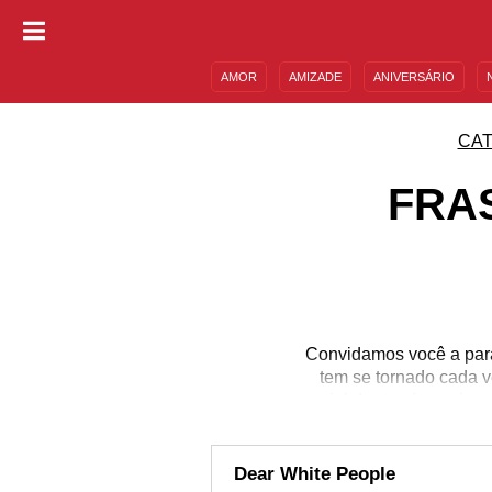
AMOR
AMIZADE
ANIVERSÁRIO
DESCULPAS
MENSAGENS E FRASES
CAT
FRA
Convidamos você a parar
tem se tornado cada v
racial dentro das univ
a questionar locais de
necessidades alheias. 
porque com certeza 
Dear White People