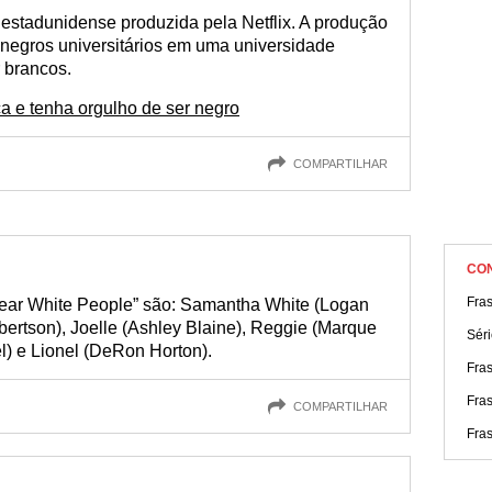
 estadunidense produzida pela Netflix. A produção
negros universitários em uma universidade
 brancos.
a e tenha orgulho de ser negro
COMPARTILHAR
CO
Fra
Dear White People” são: Samantha White (Logan
ertson), Joelle (Ashley Blaine), Reggie (Marque
Séri
l) e Lionel (DeRon Horton).
Fras
Fra
COMPARTILHAR
Fras