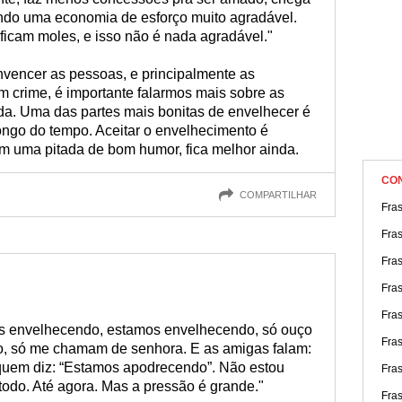
ndo uma economia de esforço muito agradável.
ficam moles, e isso não é nada agradável."
vencer as pessoas, e principalmente as
m crime, é importante falarmos mais sobre as
ida. Uma das partes mais bonitas de envelhecer é
ongo do tempo. Aceitar o envelhecimento é
com uma pitada de bom humor, fica melhor ainda.
CO
COMPARTILHAR
Fra
Fra
Fra
Fras
Fra
s envelhecendo, estamos envelhecendo, só ouço
Fras
anco, só me chamam de senhora. E as amigas falam:
uem diz: “Estamos apodrecendo”. Não estou
Fra
todo. Até agora. Mas a pressão é grande."
Fra