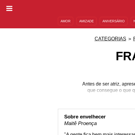
AMOR
AMIZADE
ANIVERSÁRIO
DESCULPAS
MENSAGENS E FRASES
CATEGORIAS
FR
Antes de ser atriz, apre
que consegue o que qu
nomes da teledramaturgi
Globo. Sempre falando o
por onde passa, solt
sobre temas c
Sobre envelhecer
Maitê Proença
"A gente fica bem mais interess