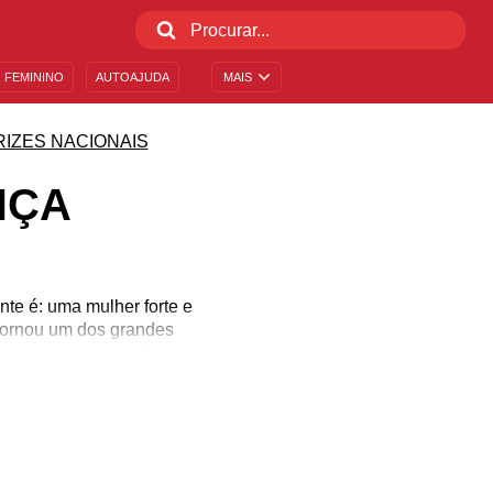
 FEMININO
AUTOAJUDA
MAIS
RIZES NACIONAIS
NÇA
nte é: uma mulher forte e
 tornou um dos grandes
a sempre sua carreira na
 jeito de fazer polêmica
heça seus pensamentos
 e empoderada!