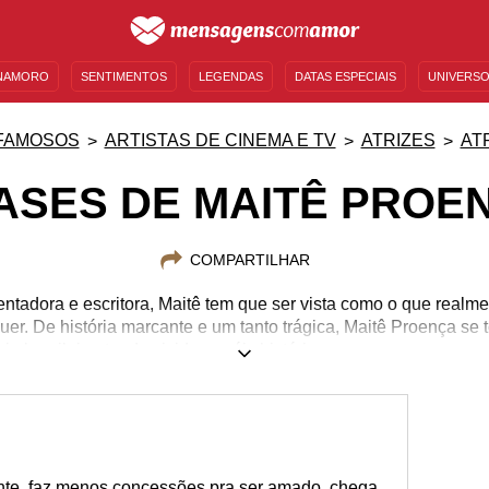
NAMORO
SENTIMENTOS
LEGENDAS
DATAS ESPECIAIS
UNIVERSO
MENSAGENS DE ANIVERSÁRIO
ENTRETENIMENTO
FAMOSOS
BÍBLIA
FAMOSOS
ARTISTAS DE CINEMA E TV
ATRIZES
AT
ASES DE MAITÊ PROE
COMPARTILHAR
sentadora e escritora, Maitê tem que ser vista como o que realme
er. De história marcante e um tanto trágica, Maitê Proença se
a brasileira, tendo vivido papéis históricos que marcaram par
 que pensa, Maitê percorreu o teatro e a escrita, e ainda dá um
ando suas falas modernas e um tanto quanto inesperadas. Con
omo o amor, ciúme e coragem e inspire-se nessa mulher forte
28/01/1958
ante, faz menos concessões pra ser amado, chega