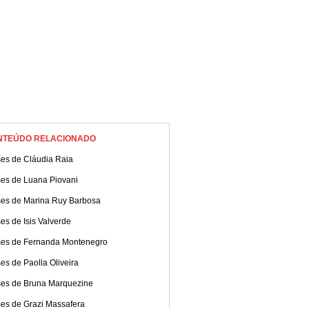
NTEÚDO RELACIONADO
ses de Cláudia Raia
ses de Luana Piovani
ses de Marina Ruy Barbosa
es de Isis Valverde
ses de Fernanda Montenegro
es de Paolla Oliveira
ses de Bruna Marquezine
ses de Grazi Massafera