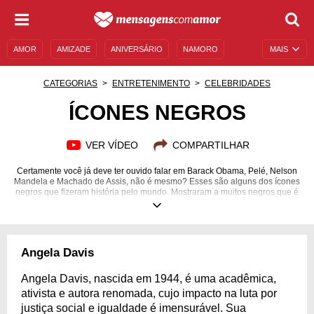
AMOR
AMIZADE
ANIVERSÁRIO
NAMORO
MAIS
SENTIMENTOS
LEGENDAS
DATAS ESPECIAIS
CATEGORIAS
ENTRETENIMENTO
CELEBRIDADES
UNIVERSO FEMININO
AUTOAJUDA
DESCULPAS
ÍCONES NEGROS
MENSAGENS E FRASES
MENSAGENS DE ANIVERSÁRIO
VER VÍDEO
COMPARTILHAR
ENTRETENIMENTO
FAMOSOS
BÍBLIA
Certamente você já deve ter ouvido falar em Barack Obama, Pelé, Nelson
Mandela e Machado de Assis, não é mesmo? Esses são alguns dos ícones
negros que fizeram história pelo mundo. Mostraram a muitos negros que é
possível conquistar aquilo que mais anseiam. Apesar de o racismo não ser
algo extinto, essas pessoas são os maiores exemplos de que a cor da pele
não é nada comparado ao tamanho dos nossos sonhos, e que pessoas
negras podem conquistar as mesmas coisas que as pessoas brancas. A
cada ano que passa, parece que a intolerância aumenta, mas ficar calado
Angela Davis
não é a melhor solução para destruir o preconceito. Preparamos grandes
histórias de ícones negros que irão te motivar e inspirar. Conheça!
Angela Davis, nascida em 1944, é uma acadêmica,
ativista e autora renomada, cujo impacto na luta por
justiça social e igualdade é imensurável. Sua