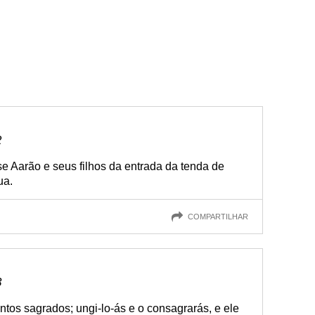
2
 Aarão e seus filhos da entrada da tenda de
ua.
COMPARTILHAR
3
tos sagrados; ungi-lo-ás e o consagrarás, e ele