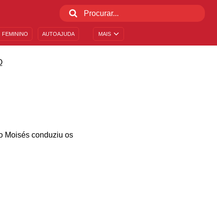
 FEMININO
AUTOAJUDA
MAIS
O
mo Moisés conduziu os