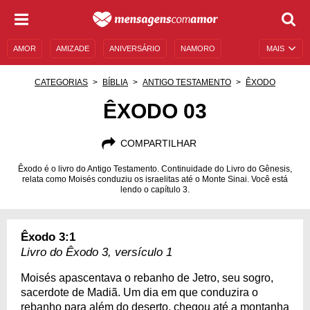
AMOR
AMIZADE
ANIVERSÁRIO
NAMORO
MAIS
SENTIMENTOS
LEGENDAS
DATAS ESPECIAIS
CATEGORIAS
BÍBLIA
ANTIGO TESTAMENTO
ÊXODO
UNIVERSO FEMININO
AUTOAJUDA
DESCULPAS
ÊXODO 03
MENSAGENS E FRASES
MENSAGENS DE ANIVERSÁRIO
COMPARTILHAR
ENTRETENIMENTO
FAMOSOS
BÍBLIA
Êxodo é o livro do Antigo Testamento. Continuidade do Livro do Gênesis,
relata como Moisés conduziu os israelitas até o Monte Sinai. Você está
lendo o capítulo 3.
Êxodo 3:1
Livro do Êxodo 3, versículo 1
Moisés apascentava o rebanho de Jetro, seu sogro,
sacerdote de Madiã. Um dia em que conduzira o
rebanho para além do deserto, chegou até a montanha