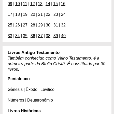
09
|
10
|
11
|
12
|
13
|
14
|
15
|
16
17
|
18
|
19
|
20
|
21
|
22
|
23
|
24
25
|
26
|
27
|
28
|
29
|
30
|
31
|
32
33
|
34
|
35
|
36
|
37
|
38
|
39
|
40
Livros Antigo Testamento
Também conhecido como Velho Testamento, é a
primeira parte da Bíblia Cristã. É constituído por 39
livros.
Pentateuco
Gênesis
|
Êxodo
|
Levítico
Números
|
Deuteronômio
Livros Históricos