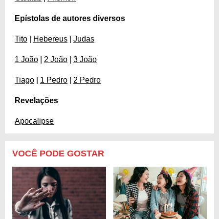
Epístolas de autores diversos
Tito
|
Hebereus
|
Judas
1 João
|
2 João
|
3 João
Tiago
|
1 Pedro
|
2 Pedro
Revelações
Apocalipse
VOCÊ PODE GOSTAR