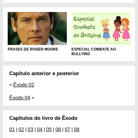
FRASES DE ROGER MOORE
ESPECIAL COMBATE AO
BULLYING
Capítulo anterior e posterior
<
Êxodo 02
Êxodo 04
>
Capítulos do livro de Êxodo
01
|
02
|
03
|
04
|
05
|
06
|
07
|
08