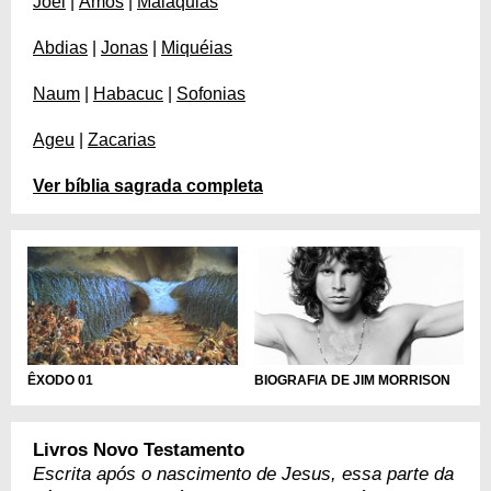
Joel
|
Amós
|
Malaquias
Abdias
|
Jonas
|
Miquéias
Naum
|
Habacuc
|
Sofonias
Ageu
|
Zacarias
Ver bíblia sagrada completa
ÊXODO 01
BIOGRAFIA DE JIM MORRISON
Livros Novo Testamento
Escrita após o nascimento de Jesus, essa parte da