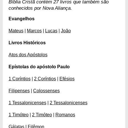
Bíblia Cristã contém 27 livros que também são
conhecidos por Nova Aliança.
Evangelhos
Mateus
|
Marcos
|
Lucas
|
João
Livros Históricos
Atos dos Apóstolos
Epístolas do apóstolo Paulo
1 Coríntios
|
2 Coríntios
|
Efésios
Filipenses
|
Colossenses
1 Tessalonicenses
|
2 Tessalonicenses
1 Timóteo
|
2 Timóteo
|
Romanos
Gálatas
|
Filêmon