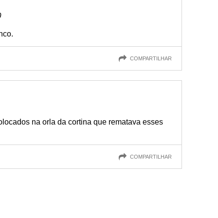
0
nco.
COMPARTILHAR
1
olocados na orla da cortina que rematava esses
COMPARTILHAR