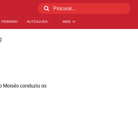
 FEMININO
AUTOAJUDA
MAIS
O
mo Moisés conduziu os