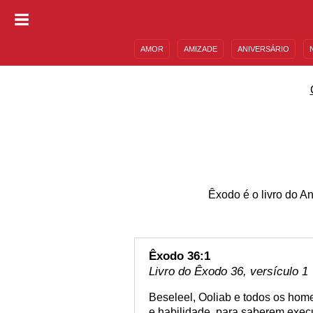
AMOR
AMIZADE
ANIVERSÁRIO
DESCULPAS
MENSAGENS E FRASES
Êxodo é o livro do A
Êxodo 36:1
Livro do Êxodo 36, versículo 1
Beseleel, Ooliab e todos os hom
e habilidade, para saberem execu