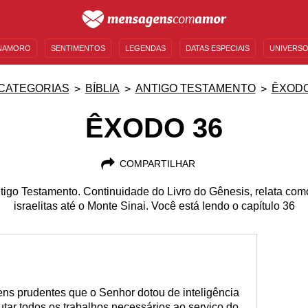
NAMORO
SENTIMENTOS
LEGENDAS
DATAS ESPECIAIS
UNIVERSO
MENSAGENS DE ANIVERSÁRIO
ENTRETENIMENTO
FAMOSOS
BÍBLIA
CATEGORIAS
BÍBLIA
ANTIGO TESTAMENTO
ÊXOD
ÊXODO 36
COMPARTILHAR
ntigo Testamento. Continuidade do Livro do Gênesis, relata co
israelitas até o Monte Sinai. Você está lendo o capítulo 36
ens prudentes que o Senhor dotou de inteligência
tar todos os trabalhos necessários ao serviço do