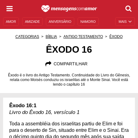
AMOR
AMIZADE
ANIVERSÁRIO
NAMORO
MAIS
SENTIMENTOS
LEGENDAS
DATAS ESPECIAIS
CATEGORIAS
BÍBLIA
ANTIGO TESTAMENTO
ÊXODO
UNIVERSO FEMININO
AUTOAJUDA
DESCULPAS
ÊXODO 16
MENSAGENS E FRASES
MENSAGENS DE ANIVERSÁRIO
COMPARTILHAR
ENTRETENIMENTO
FAMOSOS
BÍBLIA
Êxodo é o livro do Antigo Testamento. Continuidade do Livro do Gênesis,
relata como Moisés conduziu os israelitas até o Monte Sinai. Você está
lendo o capítulo 16
Êxodo 16:1
Livro do Êxodo 16, versículo 1
Toda a assembléia dos israelitas partiu de Elim e foi
para o deserto de Sin, situado entre Elim e o Sinai. Era
o décimo quinto dia do segundo mês após sua saída