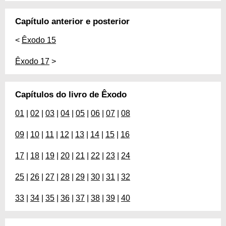
Capítulo anterior e posterior
<
Êxodo 15
Êxodo 17
>
Capítulos do livro de Êxodo
01
|
02
|
03
|
04
|
05
|
06
|
07
|
08
09
|
10
|
11
|
12
|
13
|
14
|
15
|
16
17
|
18
|
19
|
20
|
21
|
22
|
23
|
24
25
|
26
|
27
|
28
|
29
|
30
|
31
|
32
33
|
34
|
35
|
36
|
37
|
38
|
39
|
40