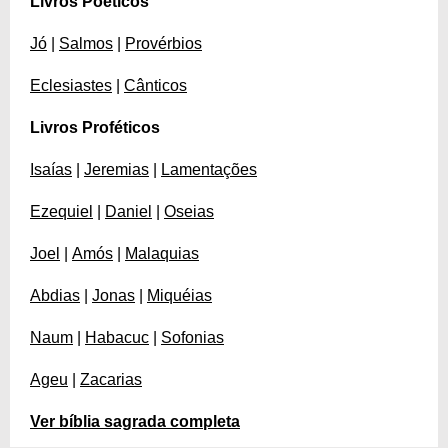
Livros Poéticos
Jó
|
Salmos
|
Provérbios
Eclesiastes
|
Cânticos
Livros Proféticos
Isaías
|
Jeremias
|
Lamentações
Ezequiel
|
Daniel
|
Oseias
Joel
|
Amós
|
Malaquias
Abdias
|
Jonas
|
Miquéias
Naum
|
Habacuc
|
Sofonias
Ageu
|
Zacarias
Ver bíblia sagrada completa