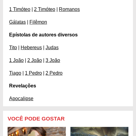
1 Timóteo
|
2 Timóteo
|
Romanos
Gálatas
|
Filêmon
Epístolas de autores diversos
Tito
|
Hebereus
|
Judas
1 João
|
2 João
|
3 João
Tiago
|
1 Pedro
|
2 Pedro
Revelações
Apocalipse
VOCÊ PODE GOSTAR