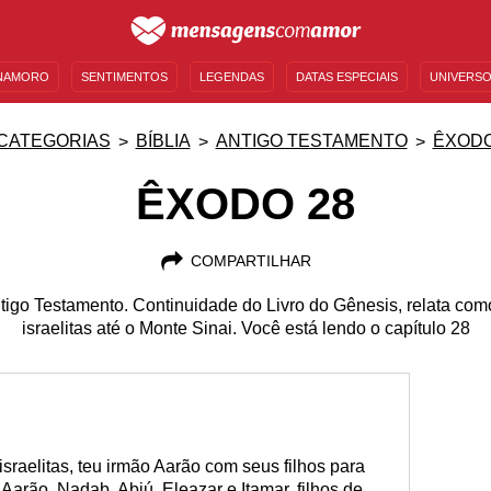
NAMORO
SENTIMENTOS
LEGENDAS
DATAS ESPECIAIS
UNIVERSO
MENSAGENS DE ANIVERSÁRIO
ENTRETENIMENTO
FAMOSOS
BÍBLIA
CATEGORIAS
BÍBLIA
ANTIGO TESTAMENTO
ÊXOD
ÊXODO 28
COMPARTILHAR
ntigo Testamento. Continuidade do Livro do Gênesis, relata co
israelitas até o Monte Sinai. Você está lendo o capítulo 28
 israelitas, teu irmão Aarão com seus filhos para
 Aarão, Nadab, Abiú, Eleazar e Itamar, filhos de