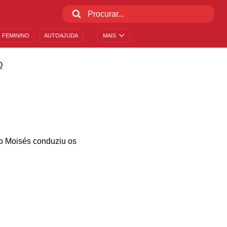
 FEMININO
AUTOAJUDA
MAIS
O
mo Moisés conduziu os