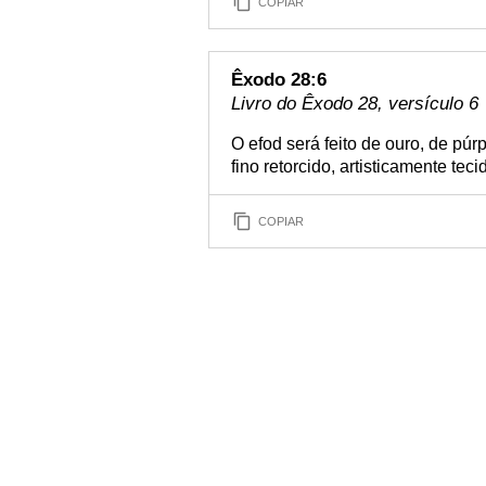
COPIAR
Êxodo 28:6
Livro do Êxodo 28, versículo 6
O efod será feito de ouro, de púr
fino retorcido, artisticamente teci
COPIAR