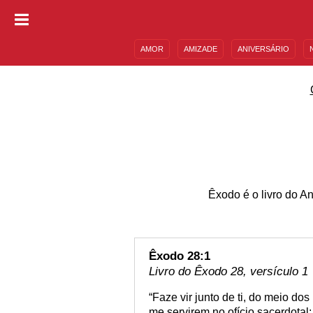
AMOR
AMIZADE
ANIVERSÁRIO
DESCULPAS
MENSAGENS E FRASES
Êxodo é o livro do A
Êxodo 28:1
Livro do Êxodo 28, versículo 1
“Faze vir junto de ti, do meio dos
me servirem no ofício sacerdotal: