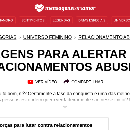
NAMORO
SENTIMENTOS
LEGENDAS
DATAS ESPECIAIS
UNIVERSO
MENSAGENS DE ANIVERSÁRIO
ENTRETENIMENTO
FAMOSOS
BÍBLIA
GORIAS
UNIVERSO FEMININO
RELACIONAMENTO AB
GENS PARA ALERTAR
ACIONAMENTOS ABUS
VER VÍDEO
COMPARTILHAR
to bom, né? Certamente a fase da conquista é uma das melho
 pessoas escondem quem verdadeiramente são nesse início? E
elacionamentos abusivos, que se identificam não só por meio da
Nem sempre é fácil identificar esse tipo de abuso, muito menos
 assunto bem delicado e complexo para se falar de qualquer man
ensagens para alertar sobre relacionamentos abusivos para 
forças para lutar contra relacionamentos