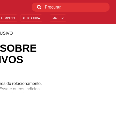
 FEMININO
AUTOAJUDA
MAIS
USIVO
 SOBRE
IVOS
res do relacionamento.
sse e outros indícios
 violência física, como
 saber como alertar a
eira. Pensando nisso,
que você envie a alguém