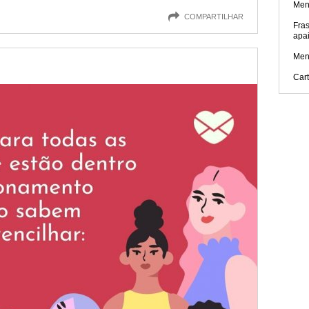
Men
COMPARTILHAR
Fra
apa
Men
Car