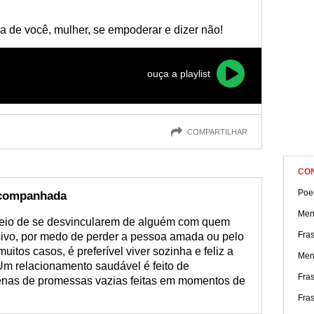
 consegue abrir os olhos e precisa cair na real urgentemente. 
a de você, mulher, se empoderar e dizer não!
ouça a playlist
COMPARTILHAR
CO
Poe
acompanhada
Men
eio de se desvincularem de alguém com quem
Fra
vo, por medo de perder a pessoa amada ou pelo
uitos casos, é preferível viver sozinha e feliz a
Men
m relacionamento saudável é feito de
Fra
penas de promessas vazias feitas em momentos de
Fra