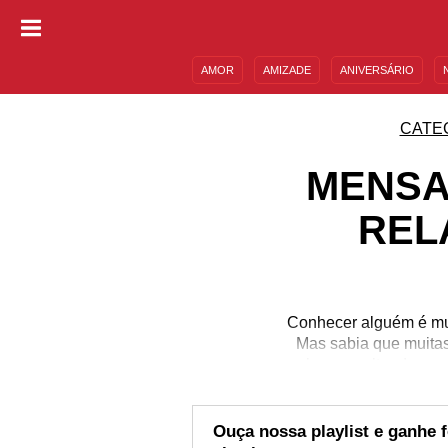
AMOR
AMIZADE
ANIVERSÁRIO
DESCULPAS
MENSAGENS E FRASES
CATE
MENSA
REL
Conhecer alguém é mui
Mas sabia que muitas
acabam resultando em r
também a emocional. 
vítima. Afinal, é um
preparamos profundas m
Ouça nossa playlist e ganhe 