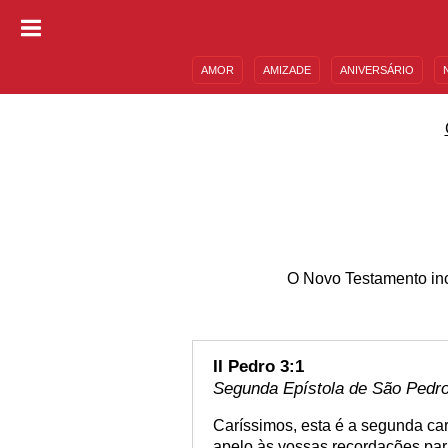
AMOR
AMIZADE
ANIVERSÁRIO
DESCULPAS
MENSAGENS E FRASES
O Novo Testamento incl
II Pedro 3:1
Segunda Epístola de São Pedro 
Caríssimos, esta é a segunda ca
apelo às vossas recordações pa