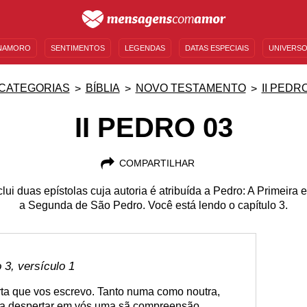
NAMORO
SENTIMENTOS
LEGENDAS
DATAS ESPECIAIS
UNIVERSO
MENSAGENS DE ANIVERSÁRIO
ENTRETENIMENTO
FAMOSOS
BÍBLIA
CATEGORIAS
BÍBLIA
NOVO TESTAMENTO
II PEDR
II PEDRO 03
COMPARTILHAR
ui duas epístolas cuja autoria é atribuída a Pedro: A Primeira 
a Segunda de São Pedro. Você está lendo o capítulo 3.
3, versículo 1
rta que vos escrevo. Tanto numa como noutra,
ra despertar em vós uma sã compreensão,