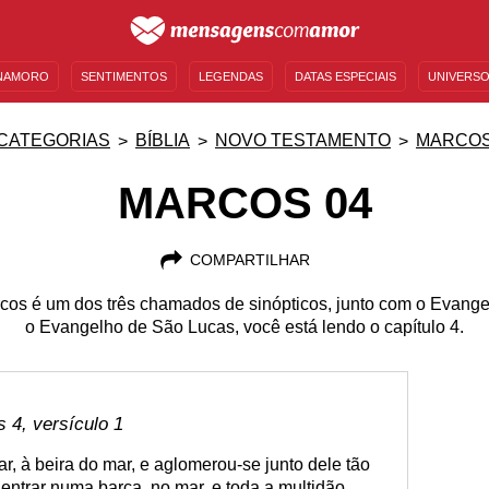
NAMORO
SENTIMENTOS
LEGENDAS
DATAS ESPECIAIS
UNIVERSO
MENSAGENS DE ANIVERSÁRIO
ENTRETENIMENTO
FAMOSOS
BÍBLIA
CATEGORIAS
BÍBLIA
NOVO TESTAMENTO
MARCO
MARCOS 04
COMPARTILHAR
os é um dos três chamados de sinópticos, junto com o Evang
o Evangelho de São Lucas, você está lendo o capítulo 4.
4, versículo 1
, à beira do mar, e aglomerou-se junto dele tão
 entrar numa barca, no mar, e toda a multidão