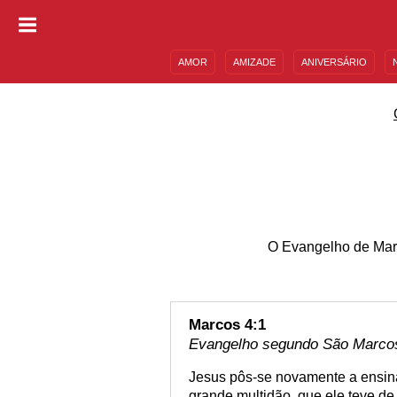
AMOR
AMIZADE
ANIVERSÁRIO
DESCULPAS
MENSAGENS E FRASES
O Evangelho de Marc
Marcos 4:1
Evangelho segundo São Marcos 
Jesus pôs-se novamente a ensinar
grande multidão, que ele teve de