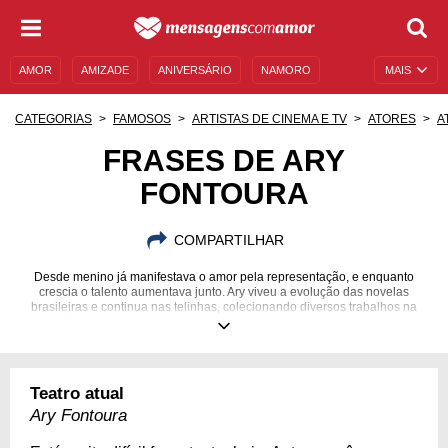
AMOR
AMIZADE
ANIVERSÁRIO
NAMORO
MAIS
SENTIMENTOS
LEGENDAS
DATAS ESPECIAIS
CATEGORIAS
FAMOSOS
ARTISTAS DE CINEMA E TV
ATORES
A
UNIVERSO FEMININO
AUTOAJUDA
DESCULPAS
FRASES DE ARY
FONTOURA
MENSAGENS E FRASES
MENSAGENS DE ANIVERSÁRIO
ENTRETENIMENTO
FAMOSOS
BÍBLIA
COMPARTILHAR
Desde menino já manifestava o amor pela representação, e enquanto
crescia o talento aumentava junto. Ary viveu a evolução das novelas
brasileiras e continua nas telinhas, colecionando diversos trabalhos na
televisão, no teatro e no cinema. Com esta trajetória, o paranaense tem
muito o que dizer!
27/01/1933
Teatro atual
Ary Fontoura