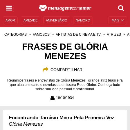
AMOR
AMIZADE
ANIVERSÁRIO
NAMORO
MAIS
SENTIMENTOS
LEGENDAS
DATAS ESPECIAIS
CATEGORIAS
FAMOSOS
ARTISTAS DE CINEMA E TV
ATRIZES
A
UNIVERSO FEMININO
AUTOAJUDA
DESCULPAS
FRASES DE GLÓRIA
MENEZES
MENSAGENS E FRASES
MENSAGENS DE ANIVERSÁRIO
ENTRETENIMENTO
FAMOSOS
BÍBLIA
COMPARTILHAR
Reunimos frases e entrevistas de Glória Menezes , grande atriz brasileira
que atua em teatro e novelas da emissora Rede Globo. Conheça tudo
sobre sua vida pessoal e profissional.
19/10/1934
Encontrando Tarcísio Meira Pela Primeira Vez
Glória Menezes