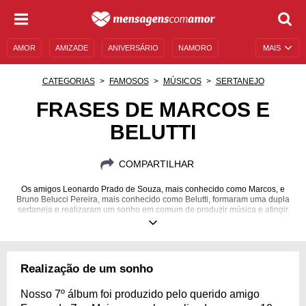
AMOR
AMIZADE
ANIVERSÁRIO
NAMORO
MAIS
SENTIMENTOS
LEGENDAS
DATAS ESPECIAIS
CATEGORIAS
FAMOSOS
MÚSICOS
SERTANEJO
UNIVERSO FEMININO
AUTOAJUDA
DESCULPAS
FRASES DE MARCOS E
BELUTTI
MENSAGENS E FRASES
MENSAGENS DE ANIVERSÁRIO
ENTRETENIMENTO
FAMOSOS
BÍBLIA
COMPARTILHAR
Os amigos Leonardo Prado de Souza, mais conhecido como Marcos, e
Bruno Belucci Pereira, mais conhecido como Belutti, formaram uma dupla
sertaneja e realizaram um sonho em comum de produzir música e atingir
milhares de pessoas com seus trabalhos. Venha conhecer mais sobre
esses dois!
Realização de um sonho
Nosso 7º álbum foi produzido pelo querido amigo