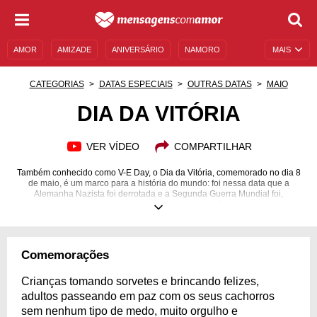
AMOR
AMIZADE
ANIVERSÁRIO
NAMORO
MAIS
SENTIMENTOS
LEGENDAS
DATAS ESPECIAIS
CATEGORIAS
DATAS ESPECIAIS
OUTRAS DATAS
MAIO
UNIVERSO FEMININO
AUTOAJUDA
DESCULPAS
DIA DA VITÓRIA
MENSAGENS E FRASES
MENSAGENS DE ANIVERSÁRIO
VER VÍDEO
COMPARTILHAR
ENTRETENIMENTO
FAMOSOS
BÍBLIA
Também conhecido como V-E Day, o Dia da Vitória, comemorado no dia 8
de maio, é um marco para a história do mundo: foi nessa data que a
Alemanha Nazista foi derrotada e a Segunda Guerra Mundial foi,
finalmente, encerrada. Saiba mais sobre este período inesquecível!
Comemorações
Crianças tomando sorvetes e brincando felizes,
adultos passeando em paz com os seus cachorros
sem nenhum tipo de medo, muito orgulho e