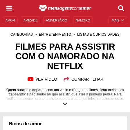
AMOR
AMIZADE
ANIVERSÁRIO
NAMORO
MAIS
SENTIMENTOS
LEGENDAS
DATAS ESPECIAIS
CATEGORIAS
ENTRETENIMENTO
LISTAS E CURIOSIDADES
UNIVERSO FEMININO
AUTOAJUDA
DESCULPAS
FILMES PARA ASSISTIR
COM O NAMORADO NA
MENSAGENS E FRASES
MENSAGENS DE ANIVERSÁRIO
NETFLIX
ENTRETENIMENTO
FAMOSOS
BÍBLIA
VER VÍDEO
COMPARTILHAR
Quem nunca se deparou com um vasto catálogo de filmes, ficou meia hora
'zapeando' e não soube ao que assistir, que atire a primeira pedra! Para
facilitar sua escolha e ter mais tempo para curtir juntinho, selecionamos os
melhores filmes para assistir de casal, curtir, derreter-se e se apaixonar!
Confira nossa lista de sugestões com os melhores filmes para assistir com
o namorado na Netflix! Há filmes de todos os tipos: para quem gosta de
ficção, anime, história, ciência, cinema europeu... Enfim, confira dicas de
ótimos filmes, faça uma pipoca, agarre o boy e não desgrude da tela!
Ricos de amor
Quem sabe vocês não maratonam e assistem a todos?