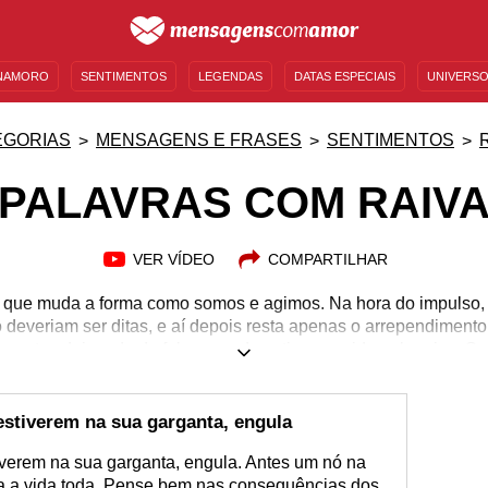
NAMORO
SENTIMENTOS
LEGENDAS
DATAS ESPECIAIS
UNIVERSO
MENSAGENS DE ANIVERSÁRIO
ENTRETENIMENTO
FAMOSOS
BÍBLIA
EGORIAS
MENSAGENS E FRASES
SENTIMENTOS
PALAVRAS COM RAIV
VER VÍDEO
COMPARTILHAR
o que muda a forma como somos e agimos. Na hora do impulso
 deveriam ser ditas, e aí depois resta apenas o arrependiment
e atos deixando de falar quando estiver movido pela raiva. Su
 e afeto. Deixe de ser guiado por essa força ruim. Abandone as 
elhor para si mesmo e para os que estão à sua volta. Dê o pri
ntimento ruim e aprenda a lidar com os acessos de raiva da me
estiverem na sua garganta, engula
iverem na sua garganta, engula. Antes um nó na
 a vida toda. Pense bem nas consequências dos