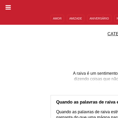
AMOR
AMIZADE
ANIVERSÁRIO
DESCULPAS
MENSAGENS E FRASES
CAT
A raiva é um sentiment
dizendo coisas que não
das consequências dess
por outros, como amor
torne uma pessoa m
desprender desse se
Quando as palavras de raiva 
Quando as palavras de raiva est
garganta do que uma mágoa para