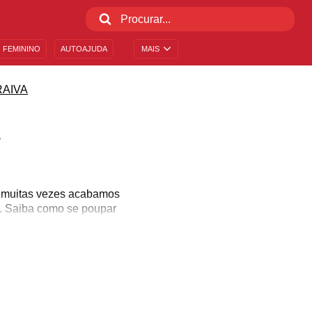
 FEMININO
AUTOAJUDA
MAIS
RAIVA
A
, muitas vezes acabamos
o. Saiba como se poupar
bstitua esse sentimento
palavras raivosas e se
meiro passo para se
lhor forma possível.