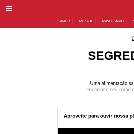
AMOR
AMIZADE
ANIVERSÁRIO
DESCULPAS
MENSAGENS E FRASES
SEGRED
Uma alimentação saud
encaixar o seu corpo 
agora é a hora de pens
comportamos diante de
organismo sorrir em 
corpinho com muito amo
Aproveite para ouvir nossa pl