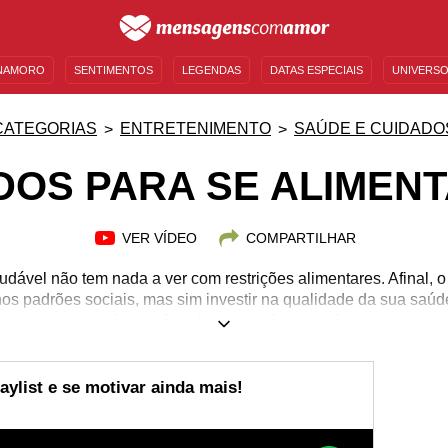
NAMORO
SENTIMENTOS
LEGENDAS
DATAS ESPECIAIS
UNIVERSO
MENSAGENS DE ANIVERSÁRIO
ENTRETENIMENTO
FAMOSOS
BÍBLIA
CATEGORIAS
ENTRETENIMENTO
SAÚDE E CUIDADO
OS PARA SE ALIMEN
VER VÍDEO
COMPARTILHAR
ável não tem nada a ver com restrições alimentares. Afinal, o
nos padrões sociais, mas sim investir na qualidade da sua saú
ar em quais transformações devem ser feitas na forma como en
la, porque somente assim teremos um cardápio sortido, delici
forma de gratidão. Se você está querendo descobrir como fazer t
r, continue lendo e inspire-se com as nossas dicas para ter bo
aylist e se motivar ainda mais!