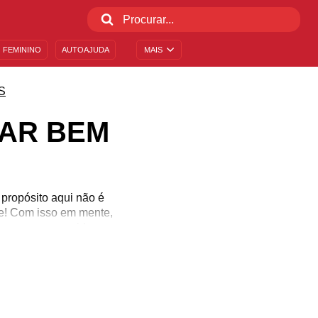
 FEMININO
AUTOAJUDA
MAIS
S
TAR BEM
 propósito aqui não é
de! Com isso em mente,
xergamos a comida e nos
oso e que fará o nosso
udo isso e nutrir seu
ns hábitos alimentares!