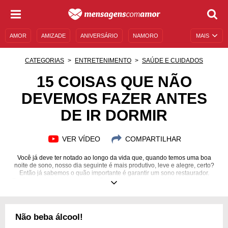
AMOR
AMIZADE
ANIVERSÁRIO
NAMORO
MAIS
SENTIMENTOS
LEGENDAS
DATAS ESPECIAIS
CATEGORIAS
ENTRETENIMENTO
SAÚDE E CUIDADOS
UNIVERSO FEMININO
AUTOAJUDA
DESCULPAS
15 COISAS QUE NÃO
DEVEMOS FAZER ANTES
MENSAGENS E FRASES
MENSAGENS DE ANIVERSÁRIO
DE IR DORMIR
ENTRETENIMENTO
FAMOSOS
BÍBLIA
VER VÍDEO
COMPARTILHAR
Você já deve ter notado ao longo da vida que, quando temos uma boa
noite de sono, nosso dia seguinte é mais produtivo, leve e alegre, certo?
Então já sabemos o quão importante é garantir um sono restaurador.
Porém a maioria das pessoas não sabe que há certos hábitos que podem
prejudicar a qualidade da nossa hora de dormir e passa a vida sem
entender por que não consegue descansar adequadamente. Cafeína,
ansiedade, alimentação errada e aparelhos eletrônicos podem ser alguns
dos vilões que estão impedindo você de dormir bem! Portanto descubra
Não beba álcool!
agora as coisas que não devemos fazer antes de dormir e garanta a
qualidade de seu sono!