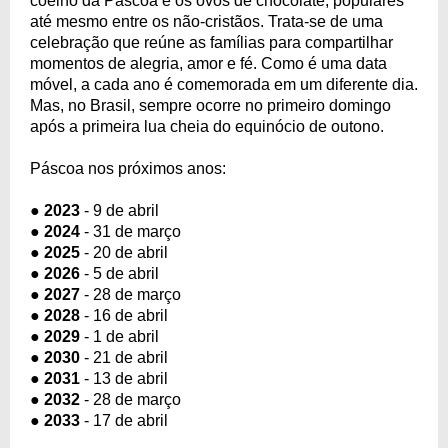
coelho da Páscoa e os ovos de chocolate, populares
até mesmo entre os não-cristãos. Trata-se de uma
celebração que reúne as famílias para compartilhar
momentos de alegria, amor e fé. Como é uma data
móvel, a cada ano é comemorada em um diferente dia.
Mas, no Brasil, sempre ocorre no primeiro domingo
após a primeira lua cheia do equinócio de outono.
Páscoa nos próximos anos:
●
2023
- 9 de abril
●
2024
- 31 de março
●
2025
- 20 de abril
●
2026
- 5 de abril
●
2027
- 28 de março
●
2028
- 16 de abril
●
2029
- 1 de abril
●
2030
- 21 de abril
●
2031
- 13 de abril
●
2032
- 28 de março
●
2033
- 17 de abril