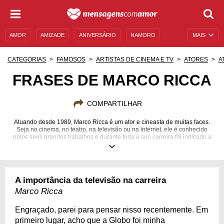
AMOR
AMIZADE
ANIVERSÁRIO
NAMORO
MAIS
SENTIMENTOS
LEGENDAS
DATAS ESPECIAIS
CATEGORIAS
FAMOSOS
ARTISTAS DE CINEMA E TV
ATORES
A
UNIVERSO FEMININO
AUTOAJUDA
DESCULPAS
FRASES DE MARCO RICCA
MENSAGENS E FRASES
MENSAGENS DE ANIVERSÁRIO
COMPARTILHAR
ENTRETENIMENTO
FAMOSOS
BÍBLIA
Atuando desde 1989, Marco Ricca é um ator e cineasta de muitas faces.
Seja no cinema, no teatro, na televisão ou na internet, ele é conhecido
pelos seus grandes trabalhos e durante toda a sua carreira foi indicado a
14 prêmios, vencendo 7 deles. Veja o que ele pensa!
28/11/1962
A importância da televisão na carreira
Marco Ricca
Engraçado, parei para pensar nisso recentemente. Em
primeiro lugar, acho que a Globo foi minha