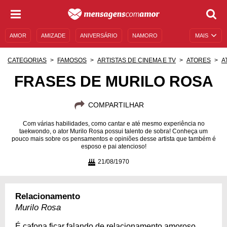
AMOR
AMIZADE
ANIVERSÁRIO
NAMORO
MAIS
SENTIMENTOS
LEGENDAS
DATAS ESPECIAIS
CATEGORIAS
FAMOSOS
ARTISTAS DE CINEMA E TV
ATORES
A
UNIVERSO FEMININO
AUTOAJUDA
DESCULPAS
FRASES DE MURILO ROSA
MENSAGENS E FRASES
MENSAGENS DE ANIVERSÁRIO
COMPARTILHAR
ENTRETENIMENTO
FAMOSOS
BÍBLIA
Com várias habilidades, como cantar e até mesmo experiência no
taekwondo, o ator Murilo Rosa possui talento de sobra! Conheça um
pouco mais sobre os pensamentos e opiniões desse artista que também é
esposo e pai atencioso!
21/08/1970
Relacionamento
Murilo Rosa
É cafona ficar falando de relacionamento amoroso.