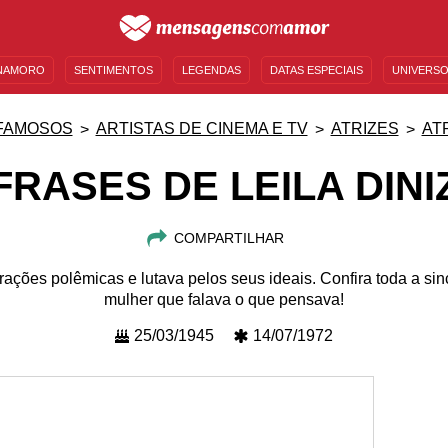
NAMORO
SENTIMENTOS
LEGENDAS
DATAS ESPECIAIS
UNIVERSO
MENSAGENS DE ANIVERSÁRIO
ENTRETENIMENTO
FAMOSOS
BÍBLIA
FAMOSOS
ARTISTAS DE CINEMA E TV
ATRIZES
AT
FRASES DE LEILA DINI
COMPARTILHAR
rações polêmicas e lutava pelos seus ideais. Confira toda a s
mulher que falava o que pensava!
25/03/1945
14/07/1972