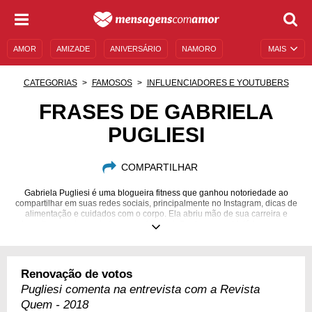
AMOR
AMIZADE
ANIVERSÁRIO
NAMORO
MAIS
SENTIMENTOS
LEGENDAS
DATAS ESPECIAIS
CATEGORIAS
FAMOSOS
INFLUENCIADORES E YOUTUBERS
UNIVERSO FEMININO
AUTOAJUDA
DESCULPAS
FRASES DE GABRIELA
PUGLIESI
MENSAGENS E FRASES
MENSAGENS DE ANIVERSÁRIO
ENTRETENIMENTO
FAMOSOS
BÍBLIA
COMPARTILHAR
Gabriela Pugliesi é uma blogueira fitness que ganhou notoriedade ao
compartilhar em suas redes sociais, principalmente no Instagram, dicas de
alimentação e cuidados com o corpo. Ela abriu mão de sua carreira e
investiu pesado nos treinos e na internet. Conheça sua história e use-a
como inspiração.
30/10/1985
Renovação de votos
Pugliesi comenta na entrevista com a Revista
Quem - 2018