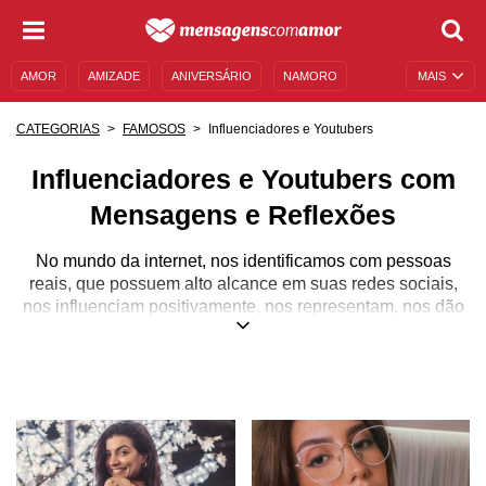
AMOR
AMIZADE
ANIVERSÁRIO
NAMORO
MAIS
SENTIMENTOS
LEGENDAS
DATAS ESPECIAIS
Influenciadores e Youtubers
CATEGORIAS
FAMOSOS
UNIVERSO FEMININO
AUTOAJUDA
DESCULPAS
Influenciadores e Youtubers com
MENSAGENS E FRASES
MENSAGENS DE ANIVERSÁRIO
Mensagens e Reflexões
ENTRETENIMENTO
FAMOSOS
BÍBLIA
No mundo da internet, nos identificamos com pessoas
reais, que possuem alto alcance em suas redes sociais,
nos influenciam positivamente, nos representam, nos dão
voz e acabam sendo os tão falados “influenciadores
digitais”. Eles são gente como a gente, e acabam servindo
de exemplo para diversas pessoas que os seguem na
rede.
Sejam os Youtubers, as blogueiras de moda, atores de
televisão, qualquer pessoa com um grande número de