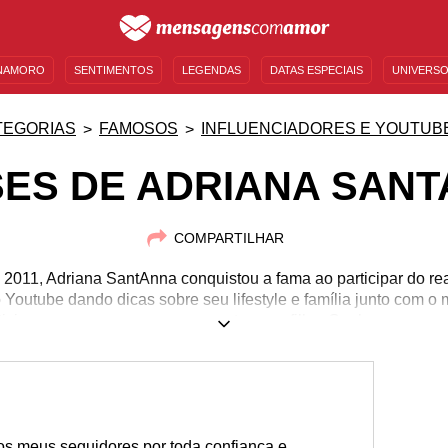
NAMORO
SENTIMENTOS
LEGENDAS
DATAS ESPECIAIS
UNIVERSO
MENSAGENS DE ANIVERSÁRIO
ENTRETENIMENTO
FAMOSOS
BÍBLIA
TEGORIAS
FAMOSOS
INFLUENCIADORES E YOUTUB
ES DE ADRIANA SAN
COMPARTILHAR
2011, Adriana SantAnna conquistou a fama ao participar do rea
outube dando dicas sobre seu lifestyle e família junto com o
icipou no programa e com quem tem um filho. Conheça seus 
06/02/1991
aos meus seguidores por toda confiança e