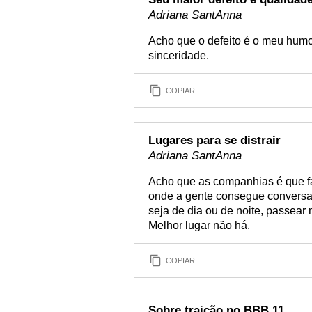
Adriana SantAnna
Acho que o defeito é o meu humo
sinceridade.
COPIAR
Lugares para se distrair
Adriana SantAnna
Acho que as companhias é que fa
onde a gente consegue conversar,
seja de dia ou de noite, passear
Melhor lugar não há.
COPIAR
Sobre traição no BBB 11