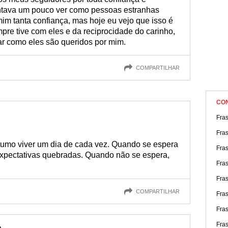
antava um pouco ver como pessoas estranhas
mim tanta confiança, mas hoje eu vejo que isso é
mpre tive com eles e da reciprocidade do carinho,
ar como eles são queridos por mim.
COMPARTILHAR
CO
Fras
Fra
tumo viver um dia de cada vez. Quando se espera
Fra
xpectativas quebradas. Quando não se espera,
Fras
Fras
COMPARTILHAR
Fra
Fras
Fra
e