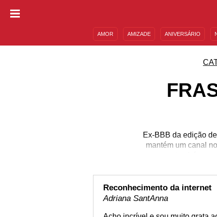
AMOR
AMIZADE
ANIVERSÁRIO
DESCULPAS
MENSAGENS E FRASES
CA
FRAS
Ex-BBB da edição de 
mantém um canal no Y
também part
Reconhecimento da internet
Adriana SantAnna
Acho incrível e sou muito grata 