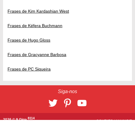
Frases de Kim Kardashian West
Frases de Kéfera Buchmann
Frases de Hugo Gloss
Frases de Gracyanne Barbosa
Frases de PC Siqueira
Siga-nos
8114
2026 © 9 Giga
CONTATO
/
ANUNCIE
Banco de imagens por
Depositphotos