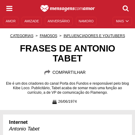
AMOR
AMIZADE
ANIVERSÁRIO
NAMORO
MAIS
SENTIMENTOS
LEGENDAS
DATAS ESPECIAIS
CATEGORIAS
FAMOSOS
INFLUENCIADORES E YOUTUBERS
UNIVERSO FEMININO
AUTOAJUDA
DESCULPAS
FRASES DE ANTONIO
TABET
MENSAGENS E FRASES
MENSAGENS DE ANIVERSÁRIO
ENTRETENIMENTO
FAMOSOS
BÍBLIA
COMPARTILHAR
Ele é um dos criadores do canal Porta dos Fundos e responsável pelo blog
Kibe Loco. Publicitário, Tabet acaba de somar mais uma função ao
currículo, a de VP de comunicação do Flamengo.
26/06/1974
Internet
Antonio Tabet