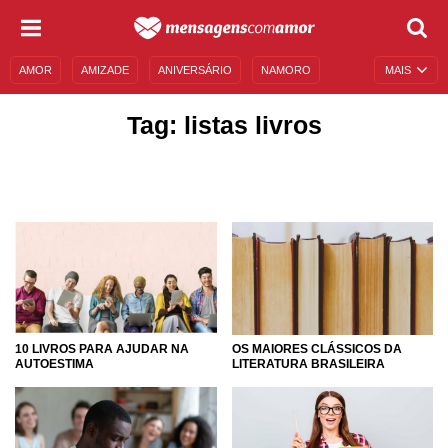
AMOR
AMIZADE
ANIVERSÁRIO
NAMORO
MAIS
SENTIMENTOS
LEGENDAS
DATAS ESPECIAIS
Tag: listas livros
UNIVERSO FEMININO
AUTOAJUDA
DESCULPAS
MENSAGENS E FRASES
MENSAGENS DE ANIVERSÁRIO
ENTRETENIMENTO
FAMOSOS
BÍBLIA
10 LIVROS PARA AJUDAR NA
OS MAIORES CLÁSSICOS DA
AUTOESTIMA
LITERATURA BRASILEIRA