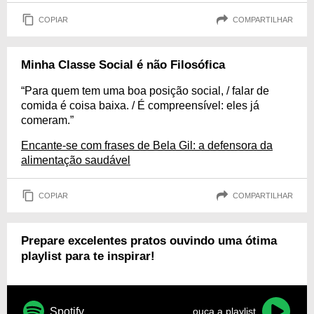
COPIAR
COMPARTILHAR
Minha Classe Social é não Filosófica
“Para quem tem uma boa posição social, / falar de
comida é coisa baixa. / É compreensível: eles já
comeram.”
Encante-se com frases de Bela Gil: a defensora da
alimentação saudável
COPIAR
COMPARTILHAR
Prepare excelentes pratos ouvindo uma ótima
playlist para te inspirar!
Spotify
ouça a playlist