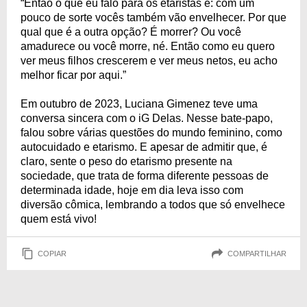
“Então o que eu falo para os etaristas é: com um
03/11/1969
pouco de sorte vocês também vão envelhecer. Por que
qual que é a outra opção? É morrer? Ou você
amadurece ou você morre, né. Então como eu quero
ver meus filhos crescerem e ver meus netos, eu acho
melhor ficar por aqui.”
Em outubro de 2023, Luciana Gimenez teve uma
conversa sincera com o iG Delas. Nesse bate-papo,
falou sobre várias questões do mundo feminino, como
autocuidado e etarismo. E apesar de admitir que, é
claro, sente o peso do etarismo presente na
sociedade, que trata de forma diferente pessoas de
determinada idade, hoje em dia leva isso com
diversão cômica, lembrando a todos que só envelhece
quem está vivo!
COPIAR
COMPARTILHAR